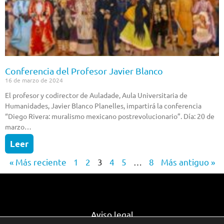
Conferencia del Profesor Javier Blanco
16 de marzo de 2024
El profesor y codirector de Auladade, Aula Universitaria de
Humanidades, Javier Blanco Planelles, impartirá la conferencia
“Diego Rivera: muralismo mexicano postrevolucionario”. Día: 20 de
marzo…
Leer
« Más reciente
1
2
3
4
5
…
8
Más antiguo »
Aviso legal