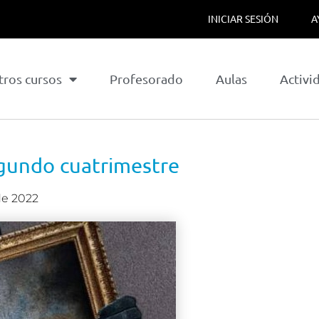
INICIAR SESIÓN
A
tros cursos
Profesorado
Aulas
Activi
egundo cuatrimestre
de 2022