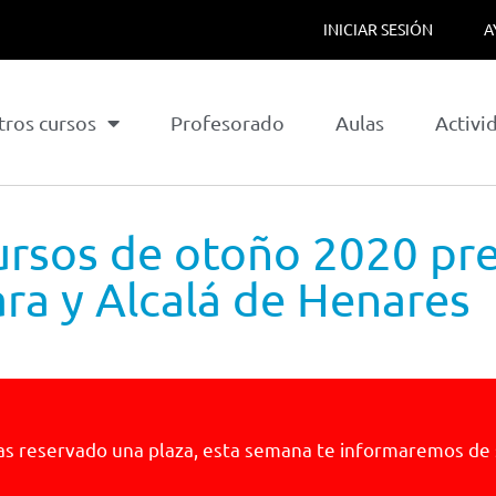
INICIAR SESIÓN
A
tros cursos
Profesorado
Aulas
Activi
cursos de otoño 2020 pr
ra y Alcalá de Henares
 has reservado una plaza, esta semana te informaremos de 