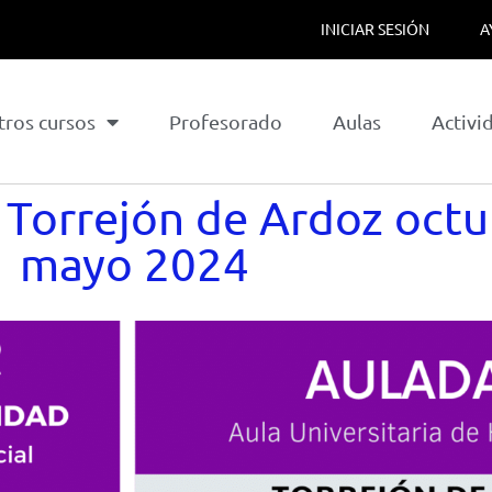
INICIAR SESIÓN
A
tros cursos
Profesorado
Aulas
Activi
Torrejón de Ardoz octu
mayo 2024