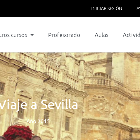
INICIAR SESIÓN
A
tros cursos
Profesorado
Aulas
Activi
Viaje a Sevilla
Año
2015