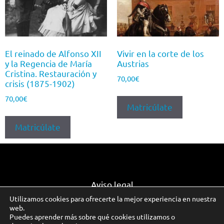
El reinado de Alfonso XII
Vivir en la corte de los
y la Regencia de María
Austrias
Cristina. Restauración y
70,00
€
crisis (1875-1902)
70,00
€
Matricúlate
Matricúlate
Aviso legal
Utilizamos cookies para ofrecerte la mejor experiencia en nuestra
web.
Puedes aprender más sobre qué cookies utilizamos o
© Auladade 2026. Todos los derechos reservados.