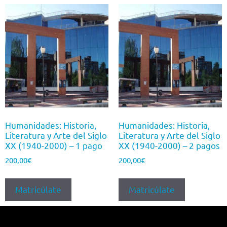
Humanidades: Historia,
Humanidades: Historia,
Literatura y Arte del Siglo
Literatura y Arte del Siglo
XX (1940-2000) – 1 pago
XX (1940-2000) – 2 pagos
200,00
€
200,00
€
Matricúlate
Matricúlate