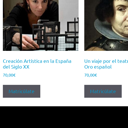
Creación Artística en la España
Un viaje por el teat
del Siglo XX
Oro español
70,00
€
70,00
€
Matricúlate
Matricúlate