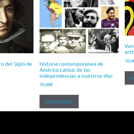
Van
art
70,0
ro del Siglo de
Historia contemporánea de
América Latina: de las
independencias a nuestros días
M
70,00
€
Matricúlate