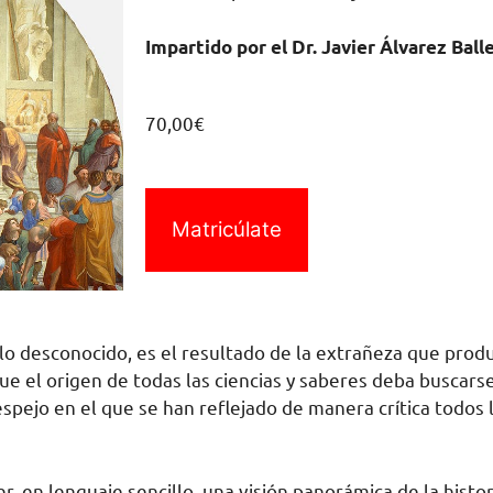
Impartido por el Dr. Javier Álvarez Ball
70,00
€
Matricúlate
 lo desconocido, es el resultado de la extrañeza que pro
 que el origen de todas las ciencias y saberes deba buscars
e espejo en el que se han reflejado de manera crítica todos
 en lenguaje sencillo, una visión panorámica de la histori