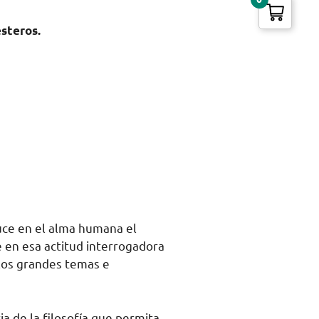
esteros.
duce en el alma humana el
e en esa actitud interrogadora
 los grandes temas e
a de la filosofía que permita