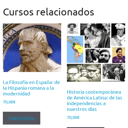
Cursos relacionados
La Filosofía en España: de
la Hispania romana a la
Historia contemporánea
modernidad
de América Latina: de las
70,00
€
independencias a
nuestros días
70,00
€
Matricúlate