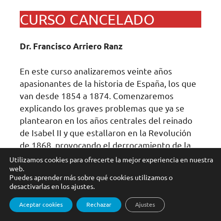
CURSO CANCELADO
Dr. Francisco Arriero Ranz
En este curso analizaremos veinte años
apasionantes de la historia de España, los que
van desde 1854 a 1874. Comenzaremos
explicando los graves problemas que ya se
plantearon en los años centrales del reinado
de Isabel II y que estallaron en la Revolución
de 1868, provocando el derrocamiento de la
reina. Después estudiaremos una de las etapas
Utilizamos cookies para ofrecerte la mejor experiencia en nuestra
web.
más interesantes y poco conocidas de nuestra
Puedes aprender más sobre qué cookies utilizamos o
historia, el Sexenio Revolucionario (1868-
desactivarlas en los ajustes.
1874). Seis años de aceleración histórica en los
Aceptar cookies
Rechazar
Ajustes
cuales se sucedieron un gobierno provisional,
unas Cortes constituyentes, el reinado de