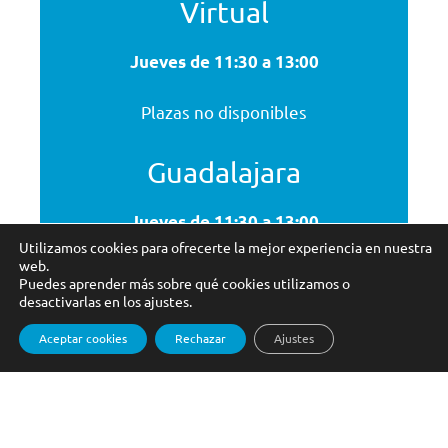
Virtual
Jueves de 11:30 a 13:00
Plazas no disponibles
Guadalajara
Jueves de 11:30 a 13:00
Utilizamos cookies para ofrecerte la mejor experiencia en nuestra
web.
Plazas no disponibles
Puedes aprender más sobre qué cookies utilizamos o
desactivarlas en los ajustes.
Alcalá de Henares
Aceptar cookies
Rechazar
Ajustes
Miércoles
de 18:00 a 19:30
Plazas no disponibles