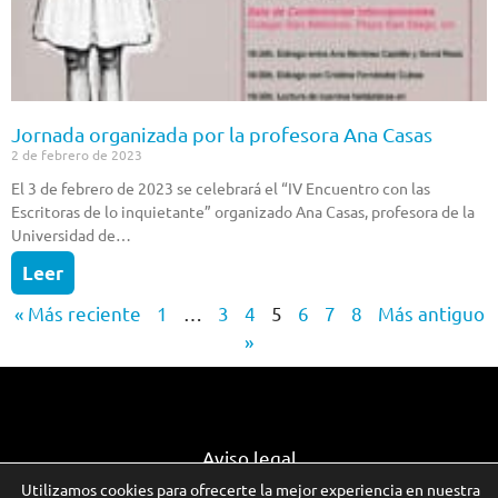
Jornada organizada por la profesora Ana Casas
2 de febrero de 2023
El 3 de febrero de 2023 se celebrará el “IV Encuentro con las
Escritoras de lo inquietante” organizado Ana Casas, profesora de la
Universidad de…
Leer
« Más reciente
1
…
3
4
5
6
7
8
Más antiguo
»
Aviso legal
Utilizamos cookies para ofrecerte la mejor experiencia en nuestra