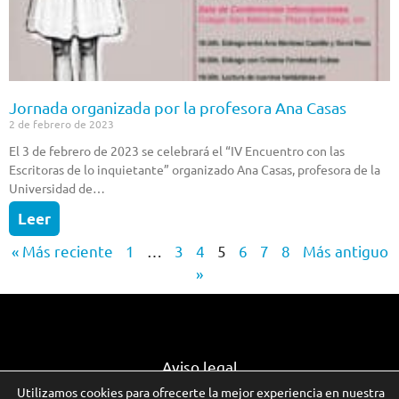
Jornada organizada por la profesora Ana Casas
2 de febrero de 2023
El 3 de febrero de 2023 se celebrará el “IV Encuentro con las
Escritoras de lo inquietante” organizado Ana Casas, profesora de la
Universidad de…
Leer
« Más reciente
1
…
3
4
5
6
7
8
Más antiguo
»
Aviso legal
Utilizamos cookies para ofrecerte la mejor experiencia en nuestra