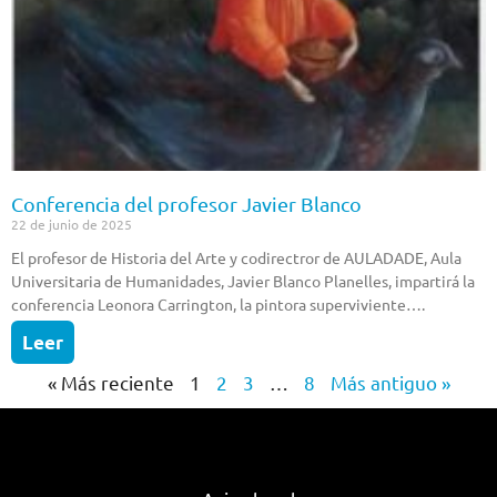
Conferencia del profesor Javier Blanco
22 de junio de 2025
El profesor de Historia del Arte y codirectror de AULADADE, Aula
Universitaria de Humanidades, Javier Blanco Planelles, impartirá la
conferencia Leonora Carrington, la pintora superviviente….
Leer
« Más reciente
1
2
3
…
8
Más antiguo »