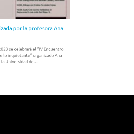
zada por la profesora Ana
2023 se celebrará el “IV Encuentro
de lo inquietante” organizado Ana
e la Universidad de…