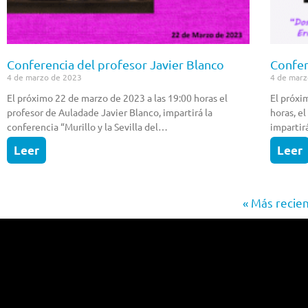
Conferencia del profesor Javier Blanco
Confer
4 de marzo de 2023
4 de marz
El próximo 22 de marzo de 2023 a las 19:00 horas el
El próxi
profesor de Auladade Javier Blanco, impartirá la
horas, e
conferencia “Murillo y la Sevilla del…
impartir
Leer
Leer
« Más recie