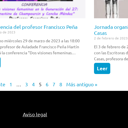
encia del profesor Francisco Peña
Jornada organi
Casas
o de 2023
2 de febrero de 2023
mo miércoles 29 de marzo de 2023 a las 18:00
l profesor de Auladade Francisco Peña Martín
El 3 de febrero de 
á la conferencia “Dos visiones femeninas…
con las Escritoras 
Casas, profesora d
Leer
nte
1
…
3
4
5
6
7
8
Más antiguo »
Aviso legal