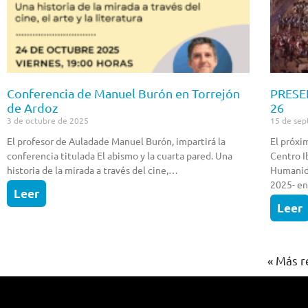
Conferencia de Manuel Burón en Torrejón
PRESE
de Ardoz
26
3 de octubre de 2025
15 de sep
El profesor de Auladade Manuel Burón, impartirá la
El próxi
conferencia titulada El abismo y la cuarta pared. Una
Centro I
historia de la mirada a través del cine,…
Humanida
2025- e
Leer
Leer
« Más r