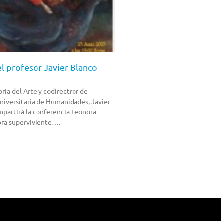
l profesor Javier Blanco
oria del Arte y codirectror de
iversitaria de Humanidades, Javier
mpartirá la conferencia Leonora
tora superviviente….