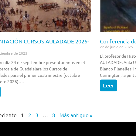
NTACIÓN CURSOS AULADADE 2025-
Conferencia de
22 de junio de 2025
tiembre de 2025
El profesor de Hist
mo día 24 de septiembre presentaremos en el
AULADADE, Aula Un
bercaja de Guadalajara los Cursos de
Blanco Planelles, i
des para el primer cuatrimestre (octubre
Carrington, la pin
nero 2026)….
Leer
eciente
1
2
3
…
8
Más antiguo »