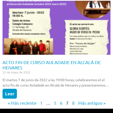
ACTO FIN DE CURSO AULADADE EN ALCALÁ DE
HENARES
22 de mayo de 2022
El martes 7 de junio de 2022 a las 19:00 horas, celebraremos el el
acto fin de curso Auladade en Alcalá de Henares y presentaremos…
Leer
« Más reciente
1
…
5
6
7
8
Más antiguo »